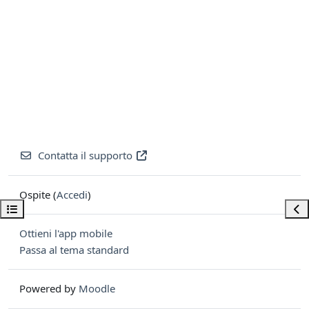
Contatta il supporto
Ospite (
Accedi
)
Apri indice del corso
Apri
Ottieni l'app mobile
Passa al tema standard
Powered by
Moodle