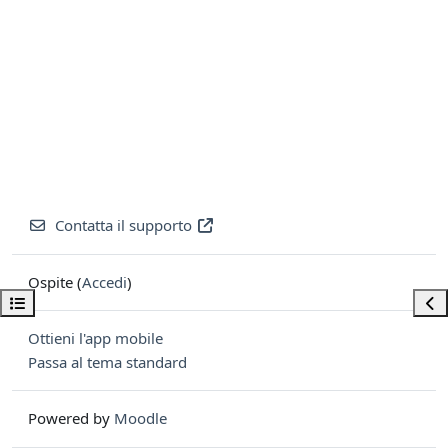
Contatta il supporto
Ospite (
Accedi
)
Apri indice del corso
Apri
Ottieni l'app mobile
Passa al tema standard
Powered by
Moodle