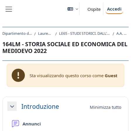
Vai al contenuto principale
Accedi
Ospite
Pannello laterale
Dipartimento di Studi Umanistici
Laurea Magistrale
LE65 - STUDI STORICI. DALL'ANTICO AL CONTEMPORANEO
A.A. 2022 - 2023
164LM - STORIA SOCIALE ED ECONOMICA DEL
MEDIOEVO 2022
Sta visualizzando questo corso come
Guest
Schema della sezione
Introduzione
Minimizza tutto
Minimizza
Forum
Annunci