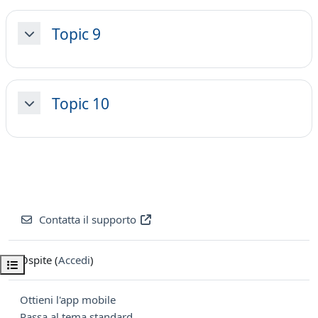
Topic 9
Minimizza
Topic 10
Minimizza
Contatta il supporto
Ospite (
Accedi
)
Apri indice del corso
Ottieni l'app mobile
Passa al tema standard