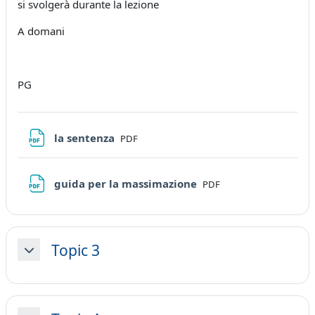
si svolgerà durante la lezione
A domani
PG
File
la sentenza
PDF
File
guida per la massimazione
PDF
Topic 3
Minimizza