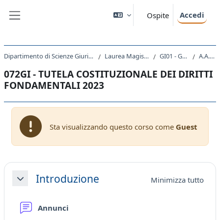
Vai al contenuto principale
Accedi
Ospite
Pannello laterale
Dipartimento di Scienze Giuridiche, del Linguaggio, dell`Interpretazione e della Traduzione
Laurea Magistrale Ciclo Unico 5 anni
GI01 - GIURISPRUDENZA
A.A. 2023 - 2024
072GI - TUTELA COSTITUZIONALE DEI DIRITTI
FONDAMENTALI 2023
Sta visualizzando questo corso come
Guest
Schema della sezione
Introduzione
Minimizza tutto
Minimizza
Forum
Annunci