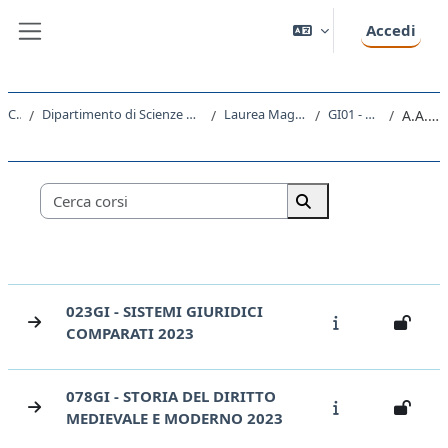
Vai al contenuto principale
Accedi
Pannello laterale
Corsi
Dipartimento di Scienze Giuridiche, del Linguaggio, dell`Interpretazione e della Traduzione
Laurea Magistrale Ciclo Unico 5 anni
GI01 - GIURISPRUDENZA
A.A. 2023 - 2024
Categorie di corso
Cerca corsi
Cerca corsi
023GI - SISTEMI GIURIDICI
COMPARATI 2023
078GI - STORIA DEL DIRITTO
MEDIEVALE E MODERNO 2023