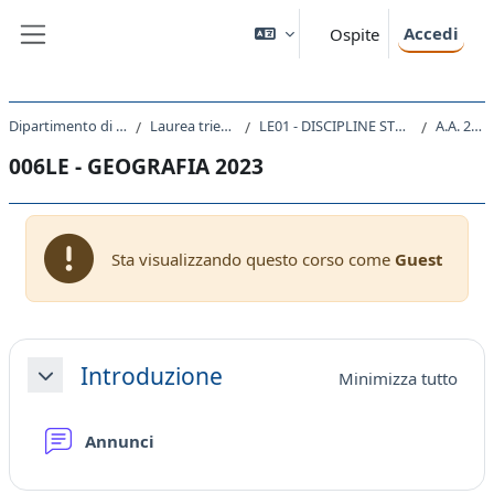
Vai al contenuto principale
Accedi
Ospite
Pannello laterale
Dipartimento di Studi Umanistici
Laurea triennale (DM270)
LE01 - DISCIPLINE STORICHE E FILOSOFICHE
A.A. 2023 - 2024
006LE - GEOGRAFIA 2023
Sta visualizzando questo corso come
Guest
Schema della sezione
Introduzione
Minimizza tutto
Minimizza
Forum
Annunci