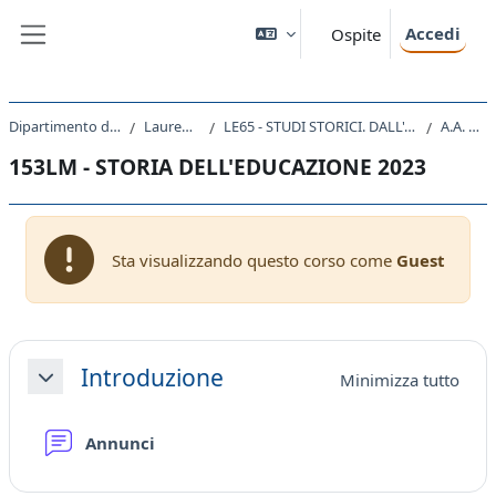
Vai al contenuto principale
Accedi
Ospite
Pannello laterale
Dipartimento di Studi Umanistici
Laurea Magistrale
LE65 - STUDI STORICI. DALL'ANTICO AL CONTEMPORANEO
A.A. 2023 - 2024
153LM - STORIA DELL'EDUCAZIONE 2023
Sta visualizzando questo corso come
Guest
Schema della sezione
Introduzione
Minimizza tutto
Minimizza
Forum
Annunci