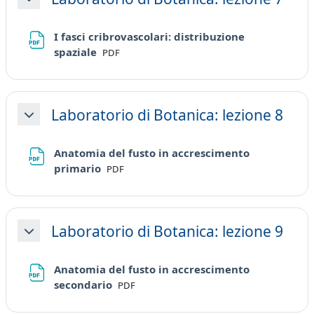
Minimizza
I fasci cribrovascolari: distribuzione
File
spaziale
PDF
Laboratorio di Botanica: lezione 8
Minimizza
Anatomia del fusto in accrescimento
File
primario
PDF
Laboratorio di Botanica: lezione 9
Minimizza
Anatomia del fusto in accrescimento
File
secondario
PDF