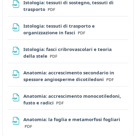
Istologia: tessuti di sostegno, tessuti di
File
trasporto
PDF
Istologia: tessuti di trasporto e
File
organizzazione in fasci
PDF
Istologia: fasci cribrovascolari e teoria
File
della stele
PDF
Anatomia: accrescimento secondario in
File
spessore angiosperme dicotiledoni
PDF
Anatomia: accrescimento monocotiledoni,
File
fusto e radici
PDF
File
Anatomia: la foglia e metamorfosi fogliari
PDF