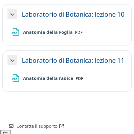
Laboratorio di Botanica: lezione 10
Minimizza
File
Anatomia della Foglia
PDF
Laboratorio di Botanica: lezione 11
Minimizza
File
Anatomia della radice
PDF
Contatta il supporto
Apri indice del corso