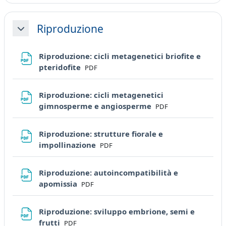
Riproduzione
Minimizza
Riproduzione: cicli metagenetici briofite e
File
pteridofite
PDF
Riproduzione: cicli metagenetici
File
gimnosperme e angiosperme
PDF
Riproduzione: strutture fiorale e
File
impollinazione
PDF
Riproduzione: autoincompatibilità e
File
apomissia
PDF
Riproduzione: sviluppo embrione, semi e
File
frutti
PDF