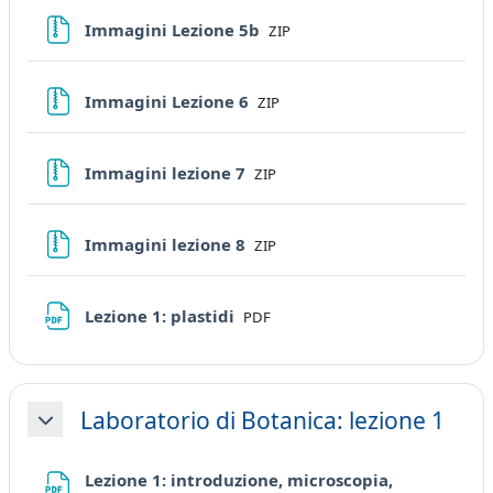
File
Immagini Lezione 5b
ZIP
File
Immagini Lezione 6
ZIP
File
Immagini lezione 7
ZIP
File
Immagini lezione 8
ZIP
File
Lezione 1: plastidi
PDF
Laboratorio di Botanica: lezione 1
Minimizza
Lezione 1: introduzione, microscopia,