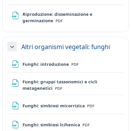
Riproduzione: disseminazione e
File
germinazione
PDF
Altri organismi vegetali: funghi
Minimizza
File
Funghi: introduzione
PDF
Funghi: gruppi tassonomici e cicli
File
metagenetici
PDF
File
Funghi: simbiosi micorrizica
PDF
File
Funghi: simbiosi lcihenica
PDF