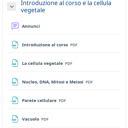
Introduzione al corso e la cellula
vegetale
Minimizza
Forum
Annunci
File
Introduzione al corso
PDF
File
La cellula vegetale
PDF
File
Nucleo, DNA, Mitosi e Meiosi
PDF
File
Parete cellulare
PDF
File
Vacuolo
PDF