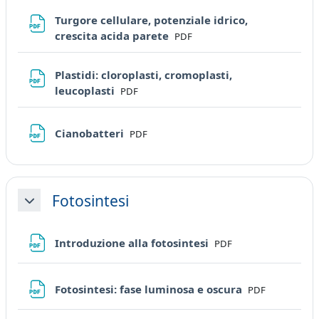
Turgore cellulare, potenziale idrico,
File
crescita acida parete
PDF
Plastidi: cloroplasti, cromoplasti,
File
leucoplasti
PDF
File
Cianobatteri
PDF
Fotosintesi
Minimizza
File
Introduzione alla fotosintesi
PDF
File
Fotosintesi: fase luminosa e oscura
PDF