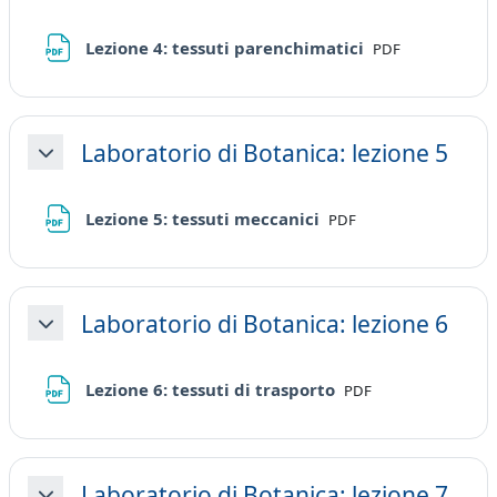
File
Lezione 4: tessuti parenchimatici
PDF
Laboratorio di Botanica: lezione 5
Minimizza
File
Lezione 5: tessuti meccanici
PDF
Laboratorio di Botanica: lezione 6
Minimizza
File
Lezione 6: tessuti di trasporto
PDF
Laboratorio di Botanica: lezione 7