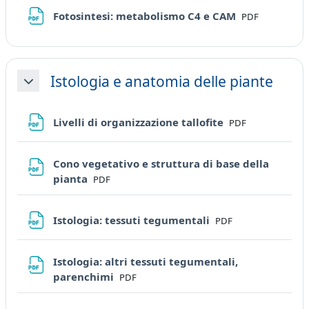
File
Fotosintesi: metabolismo C4 e CAM
PDF
Istologia e anatomia delle piante
Minimizza
File
Livelli di organizzazione tallofite
PDF
Cono vegetativo e struttura di base della
File
pianta
PDF
File
Istologia: tessuti tegumentali
PDF
Istologia: altri tessuti tegumentali,
File
parenchimi
PDF