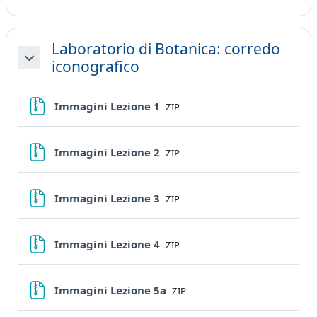
Laboratorio di Botanica: corredo
iconografico
Minimizza
File
Immagini Lezione 1
ZIP
File
Immagini Lezione 2
ZIP
File
Immagini Lezione 3
ZIP
File
Immagini Lezione 4
ZIP
File
Immagini Lezione 5a
ZIP