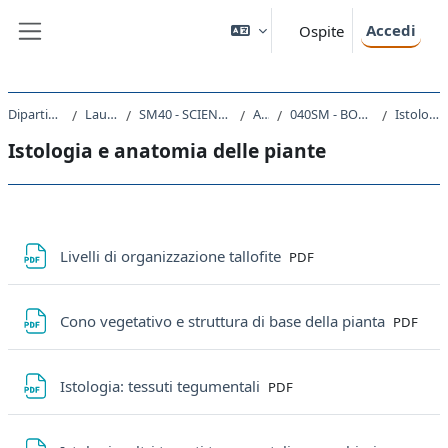
Vai al contenuto principale
Accedi
Ospite
Pannello laterale
Dipartimento di Scienze della Vita
Laurea triennale (DM270)
SM40 - SCIENZE E TECNOLOGIE PER L'AMBIENTE E LA NATURA
A.A. 2023 - 2024
040SM - BOTANICA GENERALE CON LABORATORIO 2023
Istologia e anatomia delle piante
Istologia e anatomia delle piante
Schema della sezione
File
Livelli di organizzazione tallofite
PDF
File
Cono vegetativo e struttura di base della pianta
PDF
File
Istologia: tessuti tegumentali
PDF