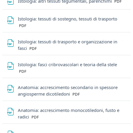
File
Istologia: altri tessuti tegumentali, parenchimi
PDF
File
Istologia: tessuti di sostegno, tessuti di trasporto
PDF
Istologia: tessuti di trasporto e organizzazione in
File
fasci
PDF
File
Istologia: fasci cribrovascolari e teoria della stele
PDF
Anatomia: accrescimento secondario in spessore
File
angiosperme dicotiledoni
PDF
Anatomia: accrescimento monocotiledoni, fusto e
File
radici
PDF