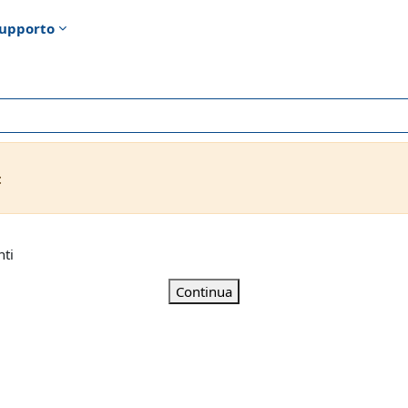
upporto
t
nti
Continua