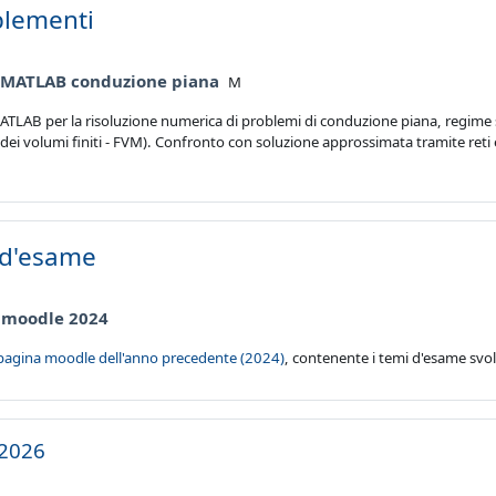
lementi
File
 MATLAB conduzione piana
M
TLAB per la risoluzione numerica di problemi di conduzione piana, regime 
ei volumi finiti - FVM). Confronto con soluzione approssimata tramite reti e
 d'esame
URL
 moodle 2024
a pagina moodle dell'anno precedente (2024)
, contenente i temi d'esame svol
.2026