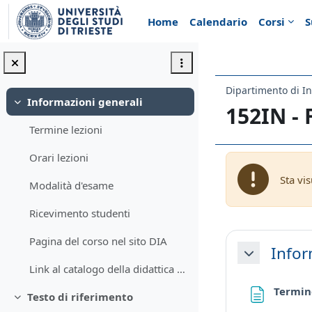
Vai al contenuto principale
Home
Calendario
Corsi
S
Dipartimento di In
Informazioni generali
Minimizza
152IN -
Termine lezioni
Orari lezioni
Sta vi
Modalità d'esame
Ricevimento studenti
Schema d
Pagina del corso nel sito DIA
Infor
Minimizza
Link al catalogo della didattica a distanza
Termine
Testo di riferimento
Minimizza