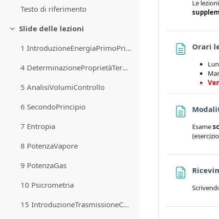
Le lezion
Testo di riferimento
supplem
Slide delle lezioni
Minimizza
Orari l
1 IntroduzioneEnergiaPrimoPrincipio
Lun
4 DeterminazioneProprietàTermodinamiche
Mar
Ven
5 AnalisiVolumiControllo
6 SecondoPrincipio
Modali
7 Entropia
Esame
sc
(esercizi
8 PotenzaVapore
9 PotenzaGas
Ricevi
10 Psicrometria
Scrivend
15 IntroduzioneTrasmissioneCalore