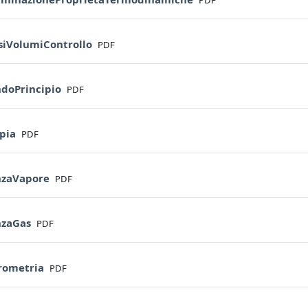
File
isiVolumiControllo
PDF
File
ndoPrincipio
PDF
File
opia
PDF
File
nzaVapore
PDF
File
nzaGas
PDF
File
crometria
PDF