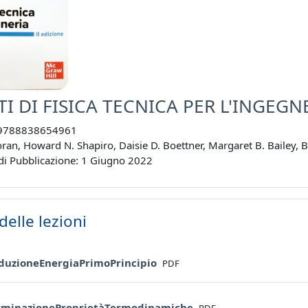
I DI FISICA TECNICA PER L'INGEGN
9788838654961
oran, Howard N. Shapiro, Daisie D. Boettner, Margaret B. Bailey, 
di Pubblicazione: 1 Giugno 2022
delle lezioni
File
oduzioneEnergiaPrimoPrincipio
PDF
File
rminazioneProprietàTermodinamiche
PDF