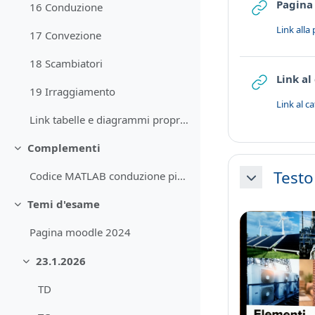
Pagina 
16 Conduzione
Link alla
17 Convezione
18 Scambiatori
Link al
19 Irraggiamento
Link al c
Link tabelle e diagrammi proprietà acqua e R134A
Complementi
Minimizza
Testo
Codice MATLAB conduzione piana
Minimizza
Temi d'esame
Minimizza
Pagina moodle 2024
23.1.2026
Minimizza
TD