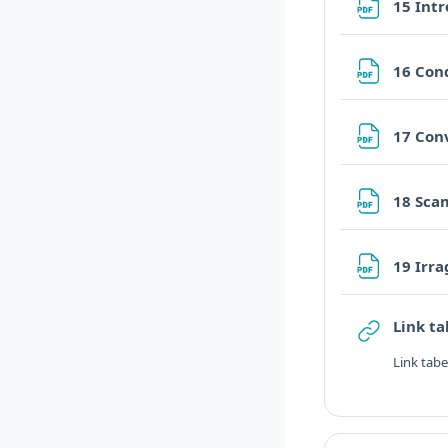
15 Int
16 Con
17 Con
18 Sca
19 Irr
Link t
Link tabe