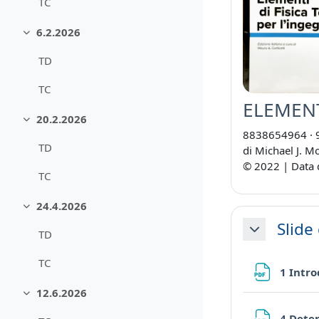
TC
6.2.2026
Minimizza
TD
TC
ELEMENT
20.2.2026
Minimizza
8838654964
·
TD
di Michael J. M
© 2022 | Data 
TC
24.4.2026
Minimizza
Slide 
TD
Minimizza
TC
1 Intr
12.6.2026
Minimizza
4 Dete