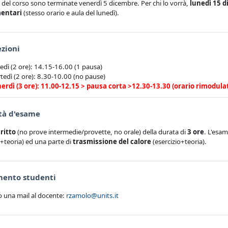
i del corso sono terminate venerdì 5 dicembre. Per chi lo vorrà,
lunedì 15 
entari
(stesso orario e aula del lunedì).
Pagina
ezioni
edì (2 ore): 14.15-16.00 (1 pausa)
tedì (2 ore): 8.30-10.00 (no pause)
erdì (3 ore): 11.00-12.15 > pausa corta >12.30-13.30 (orario rimodu
Pagina
tà d'esame
ritto
(no prove intermedie/provette, no orale) della durata di
3 ore
. L'esam
o+teoria) ed una parte di
trasmissione del calore
(esercizio+teoria).
Pagina
mento studenti
o una mail al docente:
rzamolo@units.it