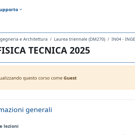
upporto
gegneria e Architettura
Laurea triennale (DM270)
IN04 - ING
 FISICA TECNICA 2025
sualizzando questo corso come
Guest
ella sezione
mazioni generali
Pagina
 lezioni