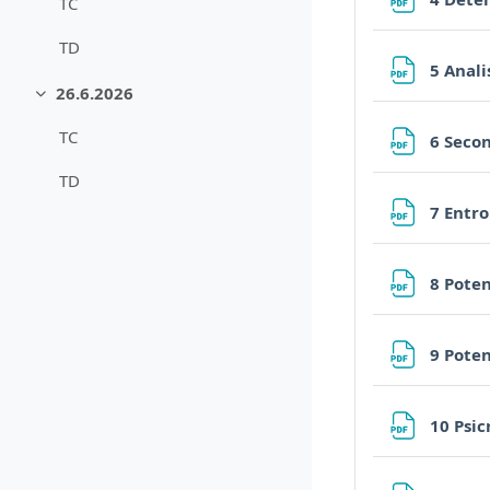
TC
TD
5 Anal
26.6.2026
Minimizza
TC
6 Seco
TD
7 Entr
8 Pote
9 Pote
10 Psi