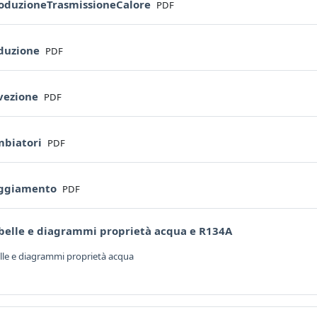
File
roduzioneTrasmissioneCalore
PDF
File
duzione
PDF
File
vezione
PDF
File
mbiatori
PDF
File
aggiamento
PDF
URL
abelle e diagrammi proprietà acqua e R134A
lle e diagrammi proprietà acqua