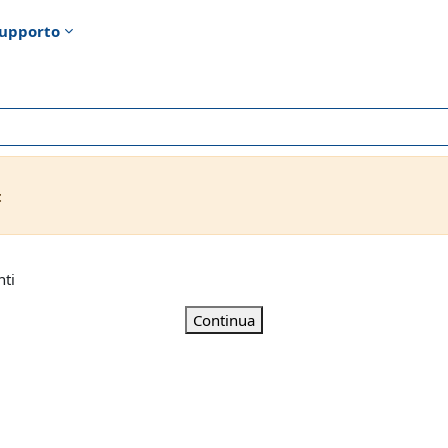
upporto
t
nti
Continua