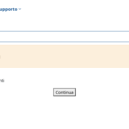
upporto
t
nti
Continua