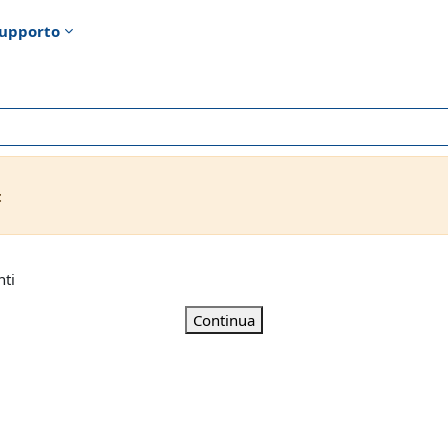
upporto
t
nti
Continua