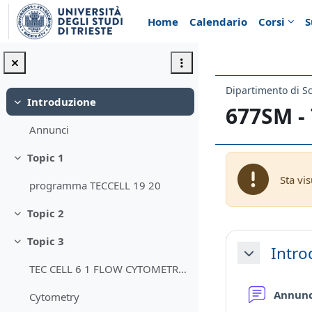
Vai al contenuto principale
Home
Calendario
Corsi
S
Dipartimento di Sc
Introduzione
Minimizza
677SM -
Annunci
Topic 1
Minimizza
Sta vi
programma TECCELL 19 20
Topic 2
Minimizza
Schema d
Topic 3
Minimizza
Intro
Minimizza
TEC CELL 6 1 FLOW CYTOMETRY 2020
Annun
Cytometry