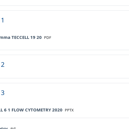
 1
File
mma TECCELL 19 20
PDF
 2
 3
File
LL 6 1 FLOW CYTOMETRY 2020
PPTX
File
etry
AVI