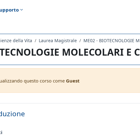
upporto
ienze della Vita
Laurea Magistrale
ME02 - BIOTECNOLOGIE M
 TECNOLOGIE MOLECOLARI E C
sualizzando questo corso come
Guest
ella sezione
duzione
Forum
ci