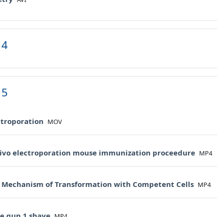
 4
 5
File
ctroporation
MOV
File
 vivo electroporation mouse immunization proceedure
MP4
File
e Mechanism of Transformation with Competent Cells
MP4
File
ne gun 1 shave
MP4