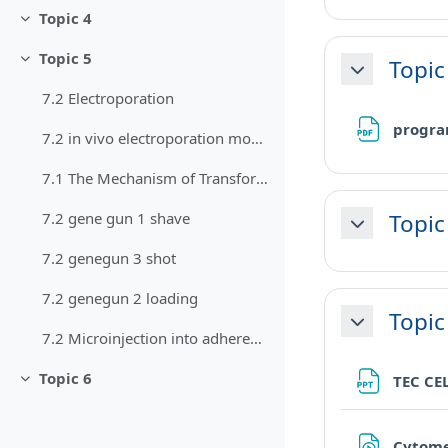
Topic 4
Minimizza
Topic 5
Topic
Minimizza
Minimizza
7.2 Electroporation
progra
7.2 in vivo electroporation mouse immunization proceedure
7.1 The Mechanism of Transformation with Competent Cells
Topic
7.2 gene gun 1 shave
Minimizza
7.2 genegun 3 shot
7.2 genegun 2 loading
Topic
Minimizza
7.2 Microinjection into adherent cells trans
Topic 6
TEC CE
Minimizza
Cytom