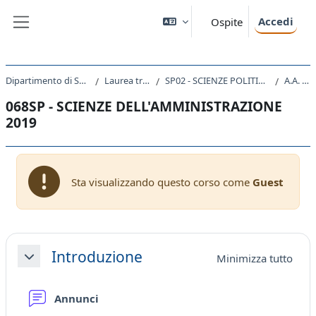
Vai al contenuto principale
Accedi
Ospite
Pannello laterale
Dipartimento di Scienze Politiche e Sociali
Laurea triennale (DM270)
SP02 - SCIENZE POLITICHE E DELL'AMMINISTRAZIONE
A.A. 2019 - 2020
068SP - SCIENZE DELL'AMMINISTRAZIONE
2019
Sta visualizzando questo corso come
Guest
Schema della sezione
Introduzione
Minimizza tutto
Minimizza
Forum
Annunci