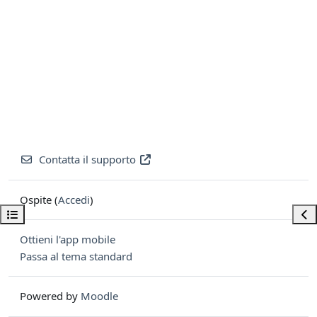
Contatta il supporto
Ospite (
Accedi
)
Apri indice del corso
Apri
Ottieni l'app mobile
Passa al tema standard
Powered by
Moodle