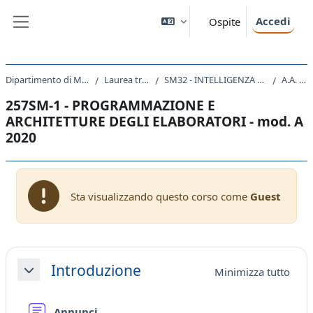
Vai al contenuto principale
Accedi
Ospite
Pannello laterale
Dipartimento di Matematica e Geoscienze
Laurea triennale (DM270)
SM32 - INTELLIGENZA ARTIFICIALE E DATA ANALYTICS
A.A. 2020 - 2021
257SM-1 - PROGRAMMAZIONE E
ARCHITETTURE DEGLI ELABORATORI - mod. A
2020
Sta visualizzando questo corso come
Guest
Schema della sezione
Introduzione
Minimizza tutto
Minimizza
Forum
Annunci