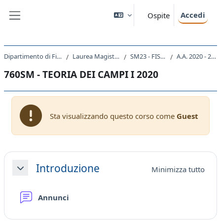
Vai al contenuto principale
Accedi
Ospite
Pannello laterale
Dipartimento di Fisica
Laurea Magistrale
SM23 - FISICA
A.A. 2020 - 2021
760SM - TEORIA DEI CAMPI I 2020
Sta visualizzando questo corso come
Guest
Schema della sezione
Introduzione
Minimizza tutto
Minimizza
Forum
Annunci