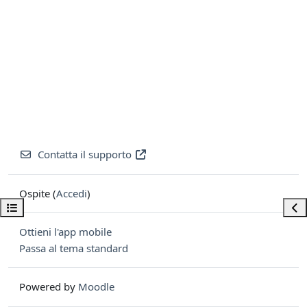
Contatta il supporto
Ospite (
Accedi
)
Apri indice del corso
Apri
Ottieni l'app mobile
Passa al tema standard
Powered by
Moodle