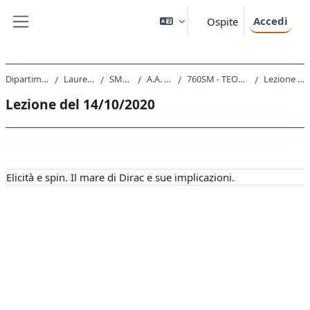
Vai al contenuto principale
Accedi
Ospite
Pannello laterale
Dipartimento di Fisica
Laurea Magistrale
SM23 - FISICA
A.A. 2020 - 2021
760SM - TEORIA DEI CAMPI I 2020
Lezione del 14/10/2020
Lezione del 14/10/2020
Schema della sezione
Elicità e spin. Il mare di Dirac e sue implicazioni.