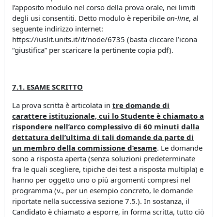
l’apposito modulo nel corso della prova orale, nei limiti
degli usi consentiti. Detto modulo è reperibile
on-line
, al
seguente indirizzo internet:
https://iuslit.units.it/it/node/6735 (basta cliccare l’icona
“giustifica” per scaricare la pertinente copia pdf).
7.1. ESAME SCRITTO
La prova scritta è articolata in
tre domande di
carattere istituzionale, cui lo Studente è chiamato a
rispondere nell’arco complessivo di 60 minuti dalla
dettatura dell’ultima di tali domande da parte di
un membro della commissione d’esame
. Le domande
sono a risposta aperta (senza soluzioni predeterminate
fra le quali scegliere, tipiche dei test a risposta multipla) e
hanno per oggetto uno o più argomenti compresi nel
programma (v., per un esempio concreto, le domande
riportate nella successiva sezione 7.5.). In sostanza, il
Candidato è chiamato a esporre, in forma scritta, tutto ciò