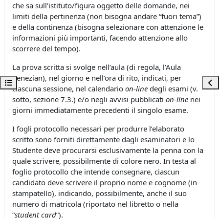
che sa sull’istituto/figura oggetto delle domande, nei
limiti della pertinenza (non bisogna andare “fuori tema”)
e della continenza (bisogna selezionare con attenzione le
informazioni più importanti, facendo attenzione allo
scorrere del tempo).
La prova scritta si svolge nell’aula (di regola, l’Aula
Venezian), nel giorno e nell’ora di rito, indicati, per
Apri indice del corso
Apri
ciascuna sessione, nel calendario
on-line
degli esami (v.
sotto, sezione 7.3.) e/o negli avvisi pubblicati
on-line
nei
giorni immediatamente precedenti il singolo esame.
I fogli protocollo necessari per produrre l’elaborato
scritto sono forniti direttamente dagli esaminatori e lo
Studente deve procurarsi esclusivamente la penna con la
quale scrivere, possibilmente di colore nero. In testa al
foglio protocollo che intende consegnare, ciascun
candidato deve scrivere il proprio nome e cognome (in
stampatello), indicando, possibilmente, anche il suo
numero di matricola (riportato nel libretto o nella
“
student card
”).