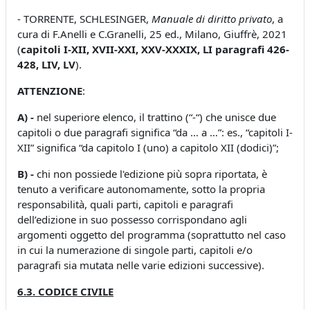
- TORRENTE, SCHLESINGER,
Manuale di diritto privato
, a
cura di F.Anelli e C.Granelli, 25 ed., Milano, Giuffrè, 2021
(
capitoli I-XII, XVII-XXI, XXV-XXXIX, LI paragrafi 426-
428, LIV, LV
).
ATTENZIONE
:
A) -
nel superiore elenco,
il trattino (“-“) che unisce due
capitoli o due paragrafi significa “da … a …”: es., “capitoli I-
XII” significa “da capitolo I (uno) a capitolo XII (dodici)”;
B) -
chi non possiede l'edizione più sopra riportata, è
tenuto a verificare autonomamente, sotto la propria
responsabilità, quali parti, capitoli e paragrafi
dell’edizione in suo possesso corrispondano agli
argomenti oggetto del programma (soprattutto nel caso
in cui la numerazione di singole parti, capitoli e/o
paragrafi sia mutata nelle varie edizioni successive).
6.3. CODICE CIVILE