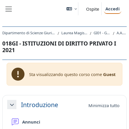
Vai al contenuto principale
Accedi
Ospite
Pannello laterale
Dipartimento di Scienze Giuridiche, del Linguaggio, dell`Interpretazione e della Traduzione
Laurea Magistrale Ciclo Unico 5 anni
GI01 - GIURISPRUDENZA
A.A. 2021 - 2022
018GI - ISTITUZIONI DI DIRITTO PRIVATO I
2021
Sta visualizzando questo corso come
Guest
Schema della sezione
Introduzione
Minimizza tutto
Minimizza
Forum
Annunci