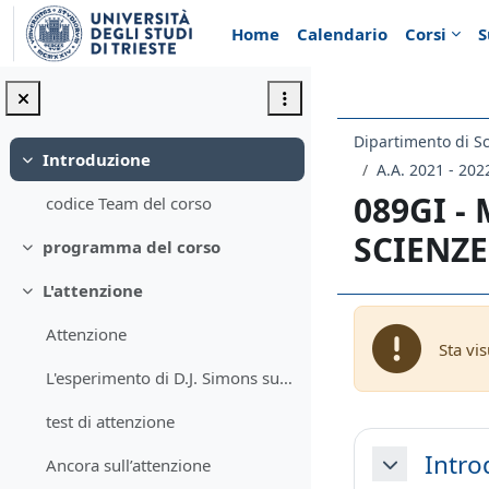
Vai al contenuto principale
Home
Calendario
Corsi
S
Introduzione
Minimizza
A.A. 2021 - 202
089GI -
codice Team del corso
SCIENZE
programma del corso
Minimizza
L'attenzione
Minimizza
Attenzione
Sta vi
L'esperimento di D.J. Simons sull'attenzione
test di attenzione
Schema d
Intro
Ancora sull’attenzione
Minimizza