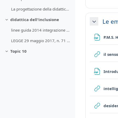
La progettazione della didattica universitaria per risultati di apprendimento
didattica dell'inclusione
Le e
Minimizza
Minimizza
linee guida 2014 integrazione alunni stranieri
P.M.S. 
LEGGE 29 maggio 2017, n. 71 (contro cyberbullismo)
Topic 10
Minimizza
il sens
Introd
intell
deside