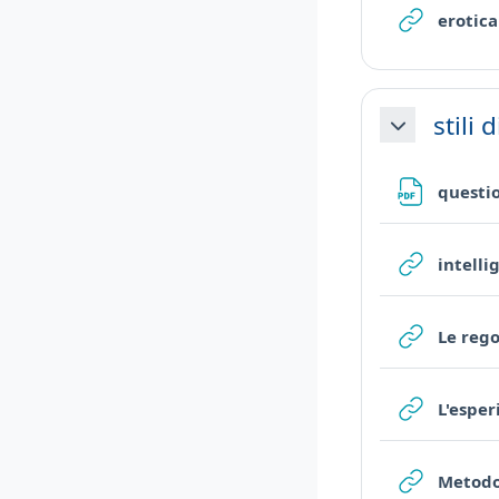
erotic
stili
Minimizza
questi
intelli
Le rego
L'espe
Metodo