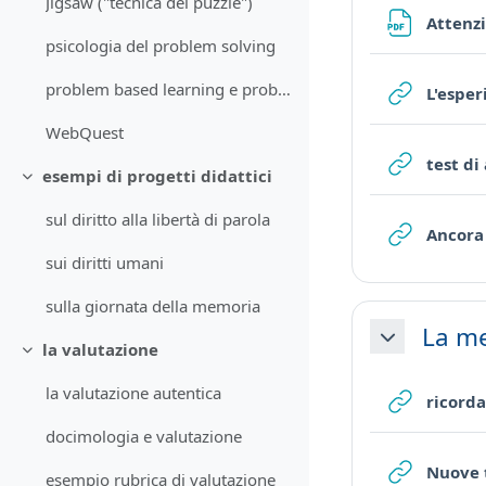
Jigsaw ("tecnica del puzzle")
Attenz
psicologia del problem solving
problem based learning e problem solving
L'esper
WebQuest
test di
esempi di progetti didattici
Minimizza
sul diritto alla libertà di parola
Ancora 
sui diritti umani
sulla giornata della memoria
La m
Minimizza
la valutazione
Minimizza
la valutazione autentica
ricord
docimologia e valutazione
Nuove 
esempio rubrica di valutazione