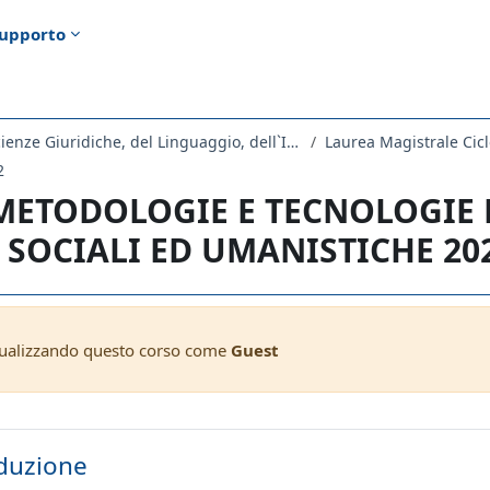
upporto
Dipartimento di Scienze Giuridiche, del Linguaggio, dell`Interpretazione e della Traduzione
Laurea Magistrale Cicl
2
 METODOLOGIE E TECNOLOGIE 
 SOCIALI ED UMANISTICHE 20
sualizzando questo corso come
Guest
ella sezione
duzione