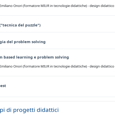
 Emiliano Onori (formatore MIUR in tecnologie didattiche) - design didattico
URL
("tecnica del puzzle")
URL
gia del problem solving
URL
m based learning e problem solving
 Emiliano Onori (formatore MIUR in tecnologie didattiche) - design didatti
URL
est
i di progetti didattici