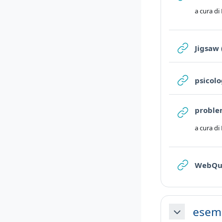
a cura di
Jigsaw 
psicolo
proble
a cura di
WebQu
esemp
Minimizza