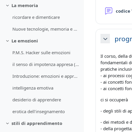
La memoria
Minimizza
codice
ricordare e dimenticare
Nuove tecnologie, memoria e attenzione
prog
Le emozioni
Minimizza
Minimizza
P.M.S. Hacker sulle emozioni
Il corso, della 
fondamentali del
il senso di impotenza appresa (Martin Seligman)
pratiche inclus
- ai processi cog
Introduzione: emozioni e apprendimento
- ai concetti f
intelligenza emotiva
- ai concetti f
ci si occuperà
desiderio di apprendere
- degli stili di
erotica dell'insegnamento
- dei metodi e
stili di apprendimento
Minimizza
- della progett