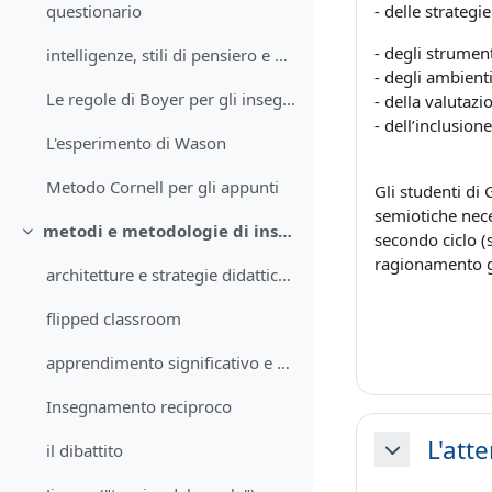
- delle
strategie
questionario
- degli strument
intelligenze, stili di pensiero e di apprendimento
- degli ambient
Le regole di Boyer per gli insegnanti
- della valutazi
- dell’inclusione
L'esperimento di Wason
Metodo Cornell per gli appunti
Gli studenti di
semiotiche nece
metodi e metodologie di insegnamento/apprendimento
secondo ciclo (s
Minimizza
ragionamento giu
architetture e strategie didattiche
flipped classroom
apprendimento significativo e cooperativo
Insegnamento reciproco
L'att
il dibattito
Minimizza