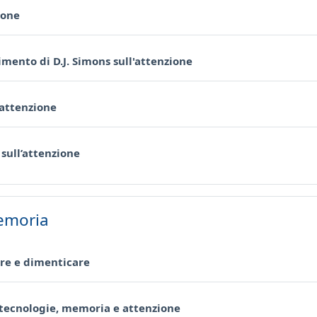
URL
ione
URL
imento di D.J. Simons sull'attenzione
URL
 attenzione
URL
sull’attenzione
emoria
URL
are e dimenticare
URL
tecnologie, memoria e attenzione