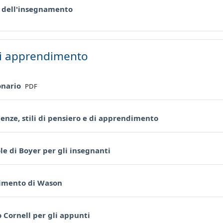
URL
a dell'insegnamento
 di apprendimento
File
onario
PDF
URL
genze, stili di pensiero e di apprendimento
URL
le di Boyer per gli insegnanti
URL
rimento di Wason
URL
 Cornell per gli appunti