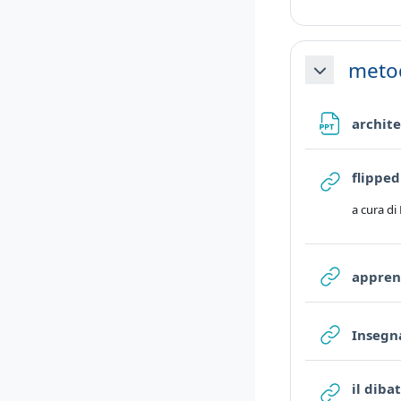
meto
Minimizza
archite
flippe
a cura di
appren
Insegn
il diba