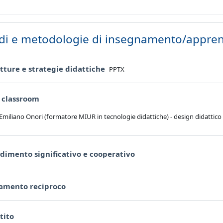
di e metodologie di insegnamento/appre
File
tture e strategie didattiche
PPTX
URL
d classroom
 Emiliano Onori (formatore MIUR in tecnologie didattiche) - design didattico
URL
dimento significativo e cooperativo
URL
amento reciproco
URL
ttito