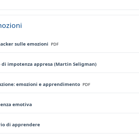
mozioni
File
Hacker sulle emozioni
PDF
URL
o di impotenza appresa (Martin Seligman)
File
uzione: emozioni e apprendimento
PDF
URL
igenza emotiva
URL
rio di apprendere