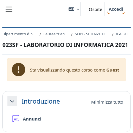
Vai al contenuto principale
Accedi
Ospite
Pannello laterale
Dipartimento di Studi Umanistici
Laurea triennale (DM270)
SF01 - SCIENZE DELL'EDUCAZIONE
A.A. 2021 - 2022
023SF - LABORATORIO DI INFORMATICA 2021
Sta visualizzando questo corso come
Guest
Schema della sezione
Introduzione
Minimizza tutto
Minimizza
Forum
Annunci