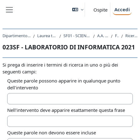
Vai al contenuto principale
Accedi
Ospite
Pannello laterale
Dipartimento di Studi Umanistici
Laurea triennale (DM270)
SF01 - SCIENZE DELL'EDUCAZIONE
A.A. 2021 - 2022
Forum
Ricerca avanzata
023SF - LABORATORIO DI INFORMATICA 2021
Si prega di inserire i termini di ricerca in uno o più dei
seguenti campi:
Queste parole possono apparire in qualunque punto
dell'intervento
Nell'intervento deve apparire esattamente questa frase
Queste parole non devono essere incluse