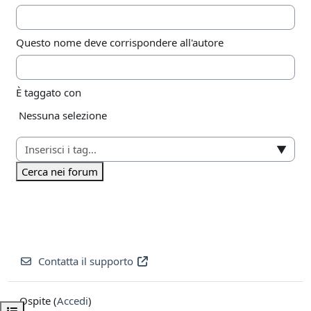
Questo nome deve corrispondere all'autore
È taggato con
Elementi selezionati:
Nessuna selezione
▼
Cerca nei forum
Contatta il supporto
Ospite (
Accedi
)
Apri indice del corso