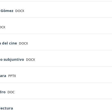
File
n Gòmez
DOCX
le
OCX
File
a del cine
DOCX
File
io subjuntivo
DOCX
File
Jara
PPTX
File
dro
DOC
URL
 lectura