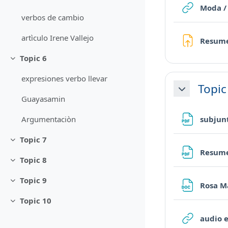
Moda /
verbos de cambio
artìculo Irene Vallejo
Resume
Topic 6
Minimizza
expresiones verbo llevar
Topic
Minimizza
Guayasamin
subjun
Argumentaciòn
Topic 7
Minimizza
Resum
Topic 8
Minimizza
Topic 9
Minimizza
Rosa M
Topic 10
Minimizza
audio 