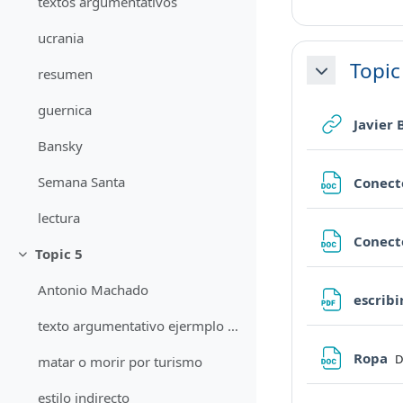
textos argumentativos
ucrania
Topic
resumen
Minimizza
guernica
Javier
Bansky
Semana Santa
Conect
lectura
Conect
Topic 5
Minimizza
Antonio Machado
escribi
texto argumentativo ejermplo derechos humanos
Fi
Ropa
D
matar o morir por turismo
estilo indirecto