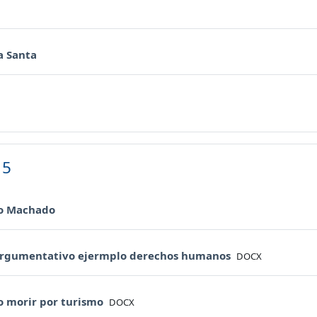
URL
URL
 Santa
URL
 5
URL
o Machado
File
argumentativo ejermplo derechos humanos
DOCX
File
o morir por turismo
DOCX