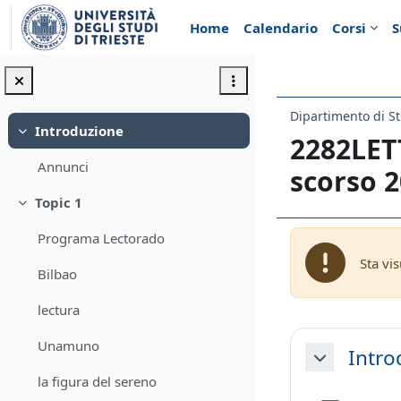
Vai al contenuto principale
Home
Calendario
Corsi
S
Dipartimento di St
Introduzione
Minimizza
2282LET
Annunci
scorso 
Topic 1
Minimizza
Programa Lectorado
Sta vi
Bilbao
lectura
Schema d
Unamuno
Intro
Minimizza
la figura del sereno