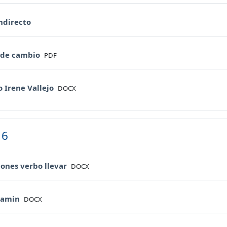
URL
indirecto
File
 de cambio
PDF
File
o Irene Vallejo
DOCX
 6
File
iones verbo llevar
DOCX
File
samin
DOCX