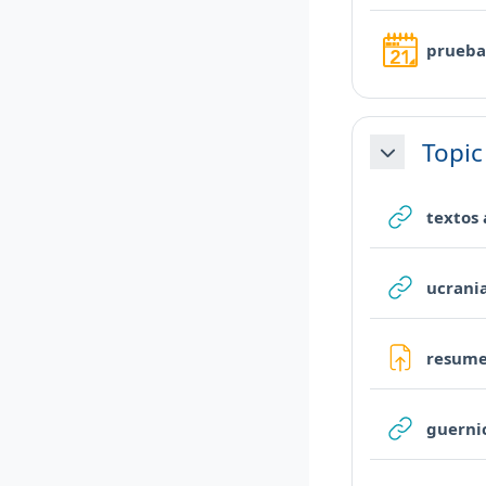
prueba
Topic
Minimizza
textos
ucrani
resum
guerni