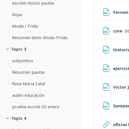
escribir textos pautas
Ferna
Ropa
Moda / Frida
Fi
cine
D
Resumen texto Moda /Frida
Topic 3
histori
Minimizza
subjuntivo
ejercic
Resumen pautas
Rosa Maria Calaf
Victor 
audio educaciòn
Sampe
prueba escrita 20 enero
Topic 4
Minimizza
oficios