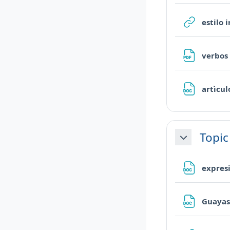
estilo 
verbos
artìcul
Topic
Minimizza
expres
Guaya