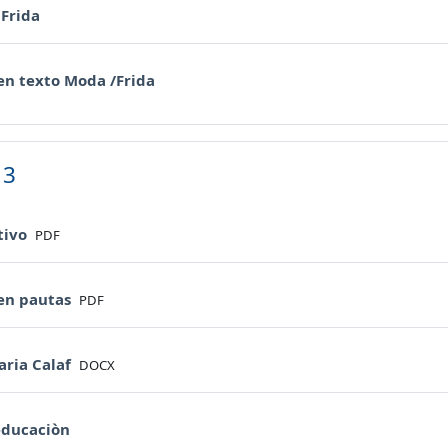
URL
 Frida
Compito
n texto Moda /Frida
 3
File
tivo
PDF
File
en pautas
PDF
File
aria Calaf
DOCX
URL
educaciòn