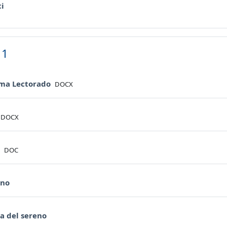
Forum
ci
 1
File
ma Lectorado
DOCX
File
DOCX
File
a
DOC
URL
no
URL
ra del sereno