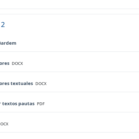
 2
URL
 Bardem
File
ores
DOCX
File
ores textuales
DOCX
File
r textos pautas
PDF
le
OCX