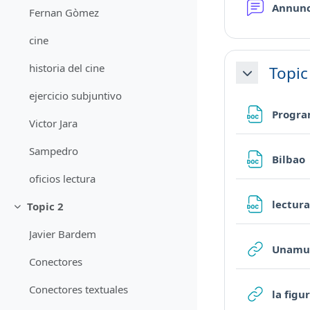
Annun
Fernan Gòmez
cine
historia del cine
Topic
Minimizza
ejercicio subjuntivo
Progra
Victor Jara
Sampedro
Bilbao
oficios lectura
lectur
Topic 2
Minimizza
Javier Bardem
Unamu
Conectores
Conectores textuales
la figu