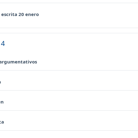
Prenotazione
 escrita 20 enero
 4
URL
 argumentativos
URL
a
Compito
en
URL
ca