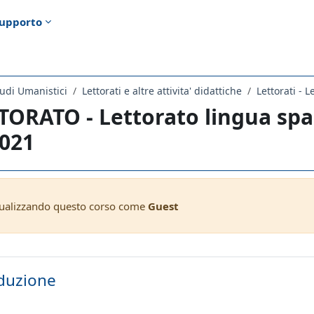
upporto
udi Umanistici
Lettorati e altre attivita' didattiche
Lettorati - L
TORATO - Lettorato lingua spa
2021
sualizzando questo corso come
Guest
ella sezione
duzione