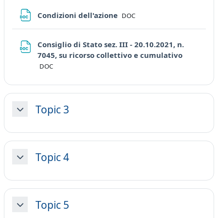
File
Condizioni dell'azione
DOC
Consiglio di Stato sez. III - 20.10.2021, n.
File
7045, su ricorso collettivo e cumulativo
DOC
Topic 3
Minimizza
Topic 4
Minimizza
Topic 5
Minimizza