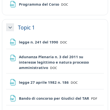
File
Programma del Corso
DOC
Topic 1
Minimizza
File
legge n. 241 del 1990
DOC
Adunanza Plenaria n. 3 del 2011 su
interesse legittimo e natura processo
File
amministrativo
DOC
File
legge 27 aprile 1982 n. 186
DOC
File
Bando di concorso per Giudici del TAR
PDF