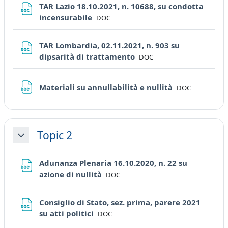
TAR Lazio 18.10.2021, n. 10688, su condotta
File
incensurabile
DOC
TAR Lombardia, 02.11.2021, n. 903 su
File
dipsarità di trattamento
DOC
File
Materiali su annullabilità e nullità
DOC
Topic 2
Minimizza
Adunanza Plenaria 16.10.2020, n. 22 su
File
azione di nullità
DOC
Consiglio di Stato, sez. prima, parere 2021
File
su atti politici
DOC