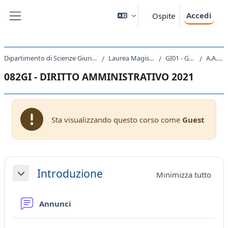
Vai al contenuto principale
Accedi
Ospite
Pannello laterale
Dipartimento di Scienze Giuridiche, del Linguaggio, dell`Interpretazione e della Traduzione
Laurea Magistrale Ciclo Unico 5 anni
GI01 - GIURISPRUDENZA
A.A. 2021 - 2022
082GI - DIRITTO AMMINISTRATIVO 2021
Sta visualizzando questo corso come
Guest
Schema della sezione
Introduzione
Minimizza tutto
Minimizza
Forum
Annunci