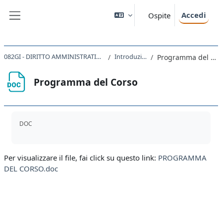
Vai al contenuto principale
Accedi
Ospite
Pannello laterale
082GI - DIRITTO AMMINISTRATIVO 2021
Introduzione
Programma del Corso
Programma del Corso
Aggregazione dei criteri
DOC
Per visualizzare il file, fai click su questo link:
PROGRAMMA
DEL CORSO.doc