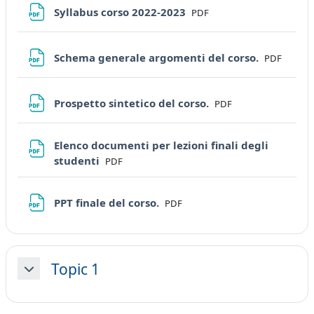
File
Syllabus corso 2022-2023
PDF
File
Schema generale argomenti del corso.
PDF
File
Prospetto sintetico del corso.
PDF
Elenco documenti per lezioni finali degli
File
studenti
PDF
File
PPT finale del corso.
PDF
Topic 1
Minimizza