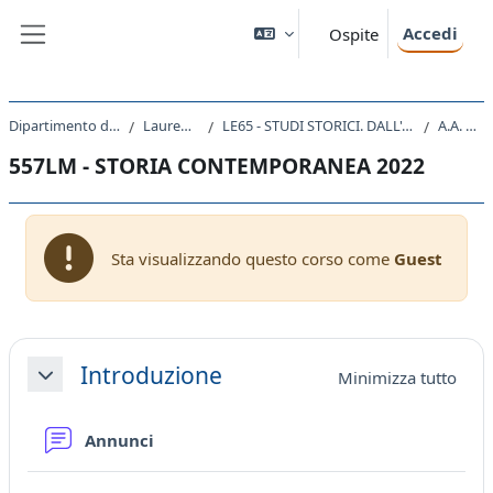
Vai al contenuto principale
Accedi
Ospite
Pannello laterale
Dipartimento di Studi Umanistici
Laurea Magistrale
LE65 - STUDI STORICI. DALL'ANTICO AL CONTEMPORANEO
A.A. 2022 - 2023
557LM - STORIA CONTEMPORANEA 2022
Sta visualizzando questo corso come
Guest
Schema della sezione
Introduzione
Minimizza tutto
Minimizza
Forum
Annunci