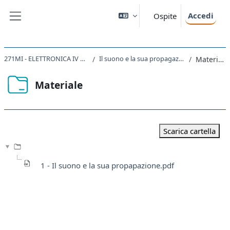
Vai al contenuto principale
Accedi
Ospite
Pannello laterale
271MI - ELETTRONICA IV 2019
Il suono e la sua propagazione
Materiale
Materiale
Aggregazione dei criteri
Scarica cartella
1 - Il suono e la sua propapazione.pdf