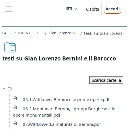
Vai al contenuto principale
Accedi
Ospite
Pannello laterale
043LE - STORIA DELL'ARTE MODERNA 2020
Gian Lorenzo Bernini e il Barocco
testi su Gian Lorenzo Bernini e il Barocco
testi su Gian Lorenzo Bernini e il Barocco
Aggregazione dei criteri
Scarica cartella
06.1.Wittkower.Bernini e le prime opere.pdf
06.2.Montanari.Bernini, i gruppi Borghese e le
opere monumentali.pdf
07.Wittkower.La maturità di Bernini.pdf