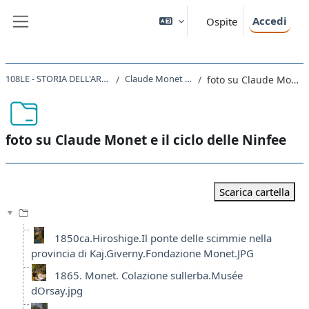
Vai al contenuto principale
Accedi
Ospite
Pannello laterale
108LE - STORIA DELL'ARTE CONTEMPORANEA 2020
Claude Monet e il ciclo delle Ninfee
foto su Claude Monet e il ciclo delle Ninfee
foto su Claude Monet e il ciclo delle Ninfee
Aggregazione dei criteri
Scarica cartella
1850ca.Hiroshige.Il ponte delle scimmie nella
provincia di Kaj.Giverny.Fondazione Monet.JPG
1865. Monet. Colazione sullerba.Musée
dOrsay.jpg