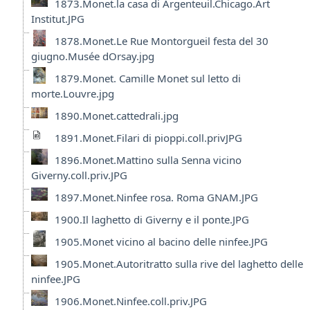
1873.Monet.la casa di Argenteuil.Chicago.Art
Institut.JPG
1878.Monet.Le Rue Montorgueil festa del 30
giugno.Musée dOrsay.jpg
1879.Monet. Camille Monet sul letto di
morte.Louvre.jpg
1890.Monet.cattedrali.jpg
1891.Monet.Filari di pioppi.coll.privJPG
1896.Monet.Mattino sulla Senna vicino
Giverny.coll.priv.JPG
1897.Monet.Ninfee rosa. Roma GNAM.JPG
1900.Il laghetto di Giverny e il ponte.JPG
1905.Monet vicino al bacino delle ninfee.JPG
1905.Monet.Autoritratto sulla rive del laghetto delle
ninfee.JPG
1906.Monet.Ninfee.coll.priv.JPG