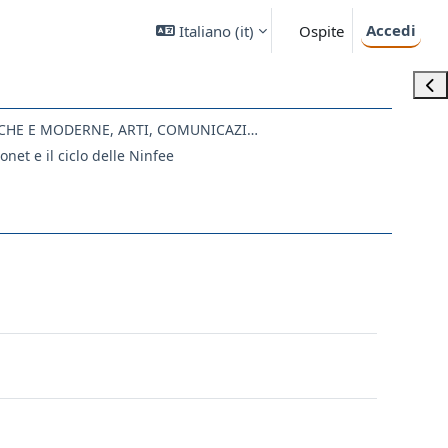
Accedi
Italiano ‎(it)‎
Ospite
Apri
LE07 - LETTERE ANTICHE E MODERNE, ARTI, COMUNICAZIONE
net e il ciclo delle Ninfee