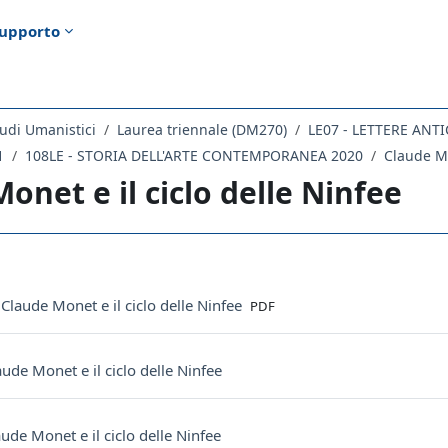
upporto
udi Umanistici
Laurea triennale (DM270)
1
108LE - STORIA DELL'ARTE CONTEMPORANEA 2020
Claude Mo
onet e il ciclo delle Ninfee
ella sezione
File
 Claude Monet e il ciclo delle Ninfee
PDF
Cartella
aude Monet e il ciclo delle Ninfee
Cartella
aude Monet e il ciclo delle Ninfee