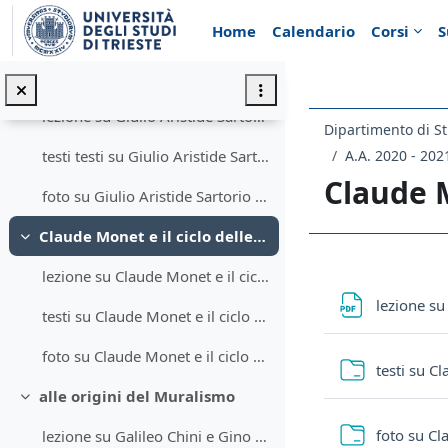
Vai al contenuto principale
Home
Calendario
Corsi
S
foto su Gustav Klimt e la Mostra di Beethoven
Giulio Aristide Sartorio e il fregio di Montecitorio
Minimizza
lezione su Giulio Aristide Sartorio e il fregio di Montecitorio
Dipartimento di St
A.A. 2020 - 202
testi testi su Giulio Aristide Sartorio e il fregio di Montecitorio
Claude M
foto su Giulio Aristide Sartorio e il fregio di Montecitorio
Claude Monet e il ciclo delle Ninfee
Minimizza
Schema d
lezione su Claude Monet e il ciclo delle Ninfee
lezione su
testi su Claude Monet e il ciclo delle Ninfee
foto su Claude Monet e il ciclo delle Ninfee
testi su Cl
alle origini del Muralismo
Minimizza
foto su Cl
lezione su Galileo Chini e Gino Severini