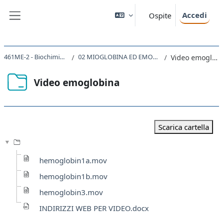
Vai al contenuto principale
Accedi
Ospite
Pannello laterale
461ME-2 - Biochimica 2020
02 MIOGLOBINA ED EMOGLOBINA
Video emoglobina
Video emoglobina
Aggregazione dei criteri
Scarica cartella
hemoglobin1a.mov
hemoglobin1b.mov
hemoglobin3.mov
INDIRIZZI WEB PER VIDEO.docx