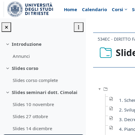
Vai al contenuto principale
Home
Calendario
Corsi
S
534EC - DIRITTO 
Introduzione
Minimizza
Slid
Annunci
Slides corso
Minimizza
Aggregazione de
Slides corso complete
Slides seminari dott. Cimolai
Minimizza
1. Sche
Slides 10 novembre
2. Svil
Slides 27 ottobre
3. Decre
Slides 14 dicembre
4. Pian