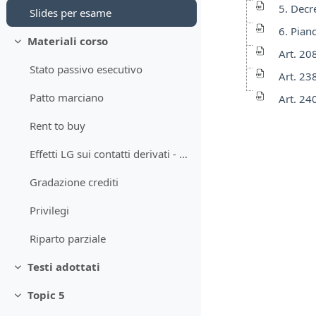
5. Decre
Slides per esame
6. Pian
Materiali corso
Minimizza
Art. 20
Stato passivo esecutivo
Art. 23
Patto marciano
Art. 24
Rent to buy
Effetti LG sui contatti derivati - art. 203 TUF
Gradazione crediti
Privilegi
Riparto parziale
Testi adottati
Minimizza
Topic 5
Minimizza