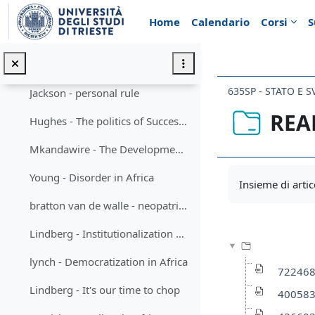
Vai al contenuto principale
Mamdani - Citizen & Subject
Home
Calendario
Corsi
S
Lemarchand - Political clientelism and Ethnicity
Posner - Chewas and Tumbukas
635SP - STATO E 
Jackson - personal rule
REA
Hughes - The politics of Succession
Mkandawire - The Developmental State
Aggregazione de
Young - Disorder in Africa
Insieme di artic
bratton van de walle - neopatrimonialism & transition
Lindberg - Institutionalization of Party system
lynch - Democratization in Africa
722468
Lindberg - It's our time to chop
400583