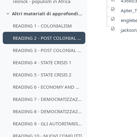
436603
resnick - populism in Africa
Apter_T
Altri materiali di approfondimento (facoltativi)
Minimizza
engleb
READING 1 - COLONIALISM
jackso
READING 2 - POST COLONIAL STATE
READING 3 - POST COLONIAL STATE
READING 4 - STATE CRISIS 1
READING 5 - STATE CRISIS 2
READING 6 - ECONOMY AND DEVELOPMENT
READING 7 - DEMOCRATIZZAZIONI 1
READING 8 - DEMOCRATIZZAZIONI 2
READING 9 - GLI AUTORITARISMI
READING 10 - NUOVI CONFLITTI