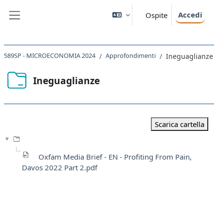
Vai al contenuto principale
Accedi
Ospite
Pannello laterale
589SP - MICROECONOMIA 2024
Approfondimenti
Ineguaglianze
Ineguaglianze
Aggregazione dei criteri
Scarica cartella
Oxfam Media Brief - EN - Profiting From Pain,
Davos 2022 Part 2.pdf