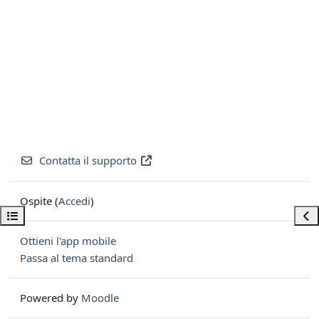
Contatta il supporto
Ospite (
Accedi
)
Apri indice del corso
Apri
Ottieni l'app mobile
Passa al tema standard
Powered by
Moodle