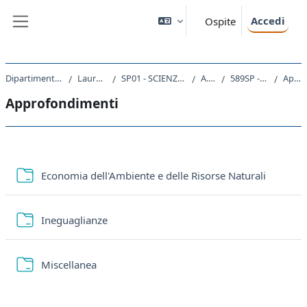
Vai al contenuto principale
Accedi
Ospite
Pannello laterale
Dipartimento di Scienze Politiche e Sociali
Laurea triennale (DM270)
SP01 - SCIENZE INTERNAZIONALI E DIPLOMATICHE
A.A. 2024 - 2025
589SP - MICROECONOMIA 2024
Approfondimenti
Approfondimenti
Schema della sezione
Cartella
Economia dell'Ambiente e delle Risorse Naturali
Cartella
Ineguaglianze
Cartella
Miscellanea