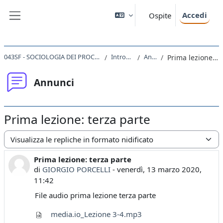
Vai al contenuto principale
Accedi
Ospite
Pannello laterale
043SF - SOCIOLOGIA DEI PROCESSI CULTURALI 2019
Introduzione
Annunci
Prima lezione: terza parte
Annunci
Prima lezione: terza parte
Modalità visualizzazione
Prima lezione: terza parte
Numero di risposte: 0
di
GIORGIO PORCELLI
-
venerdì, 13 marzo 2020,
11:42
File audio prima lezione terza parte
media.io_Lezione 3-4.mp3