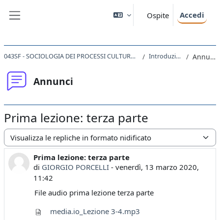
Vai al contenuto principale
Accedi
Ospite
Pannello laterale
043SF - SOCIOLOGIA DEI PROCESSI CULTURALI 2019
Introduzione
Annunci
Annunci
Prima lezione: terza parte
Modalità visualizzazione
Prima lezione: terza parte
Numero di risposte: 0
di
GIORGIO PORCELLI
-
venerdì, 13 marzo 2020,
11:42
File audio prima lezione terza parte
media.io_Lezione 3-4.mp3