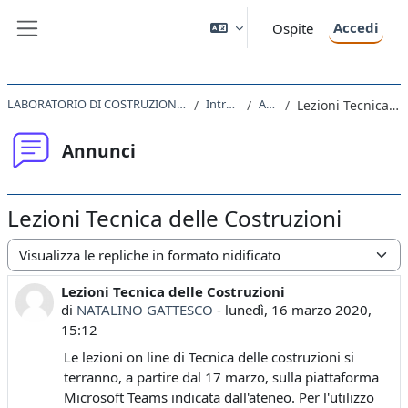
Vai al contenuto principale
Accedi
Ospite
Pannello laterale
LABORATORIO DI COSTRUZIONE DELL'ARCHITETTURA II 2020
Introduzione
Annunci
Lezioni Tecnica delle Costruzioni
Annunci
Lezioni Tecnica delle Costruzioni
Modalità visualizzazione
Lezioni Tecnica delle Costruzioni
Numero di risposte: 0
di
NATALINO GATTESCO
-
lunedì, 16 marzo 2020,
15:12
Le lezioni on line di Tecnica delle costruzioni si
terranno, a partire dal 17 marzo, sulla piattaforma
Microsoft Teams indicata dall'ateneo. Per l'utilizzo