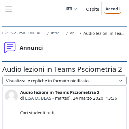
Vai al contenuto principale
Accedi
Ospite
Pannello laterale
025PS-2 - PSICOMETRIA 2 - MOD. B 2019
Introduzione
Annunci
Audio lezioni in Teams Psciometria 2
Annunci
Audio lezioni in Teams Psciometria 2
Modalità visualizzazione
Audio lezioni in Teams Psciometria 2
Numero di risposte: 0
di
LISA DI BLAS
-
martedì, 24 marzo 2020, 13:36
Cari studenti tutti,