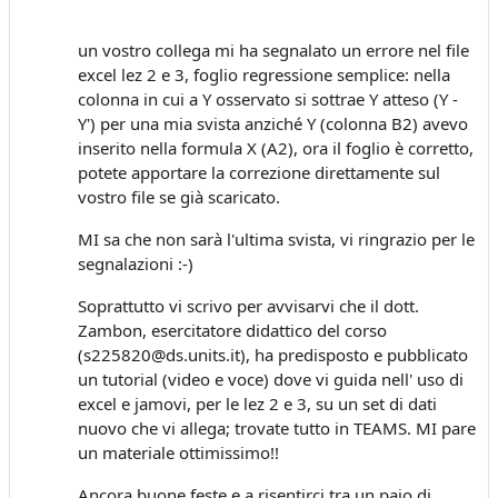
un vostro collega mi ha segnalato un errore nel file
excel lez 2 e 3, foglio regressione semplice: nella
colonna in cui a Y osservato si sottrae Y atteso (Y -
Y') per una mia svista anziché Y (colonna B2) avevo
inserito nella formula X (A2), ora il foglio è corretto,
potete apportare la correzione direttamente sul
vostro file se già scaricato.
MI sa che non sarà l'ultima svista, vi ringrazio per le
segnalazioni :-)
Soprattutto vi scrivo per avvisarvi che il dott.
Zambon, esercitatore didattico del corso
(s225820@ds.units.it), ha predisposto e pubblicato
un tutorial (video e voce) dove vi guida nell' uso di
excel e jamovi, per le lez 2 e 3, su un set di dati
nuovo che vi allega; trovate tutto in TEAMS. MI pare
un materiale ottimissimo!!
Ancora buone feste e a risentirci tra un paio di