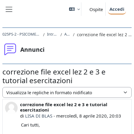
Vai al contenuto principale
Accedi
Ospite
Pannello laterale
025PS-2 - PSICOMETRIA 2 - MOD. B 2019
Introduzione
Annunci
correzione file excel lez 2 e 3 e tutorial esercitazioni
Annunci
correzione file excel lez 2 e 3 e
tutorial esercitazioni
Modalità visualizzazione
correzione file excel lez 2 e 3 e tutorial
Numero di risposte: 0
esercitazioni
di
LISA DI BLAS
-
mercoledì, 8 aprile 2020, 20:03
Cari tutti,