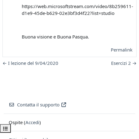
https://web.microsoftstream.com/video/8b259611-
d1e9-45de-b629-02e3bf3d4f22?list=studio
Buona visione e Buona Pasqua.
Permalink
← I lezione del 9/04/2020
Esercizi 2 →
Contatta il supporto
Ospite (
Accedi
)
Apri indice del corso