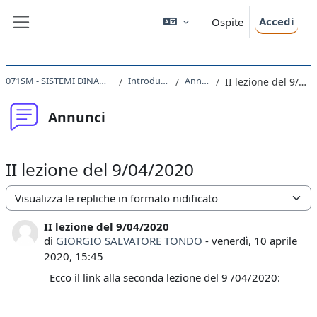
Vai al contenuto principale
Accedi
Ospite
Pannello laterale
071SM - SISTEMI DINAMICI 2019
Introduzione
Annunci
II lezione del 9/04/2020
Annunci
II lezione del 9/04/2020
Modalità visualizzazione
II lezione del 9/04/2020
Numero di risposte: 0
di
GIORGIO SALVATORE TONDO
-
venerdì, 10 aprile
2020, 15:45
Ecco il link alla seconda lezione del 9 /04/2020: