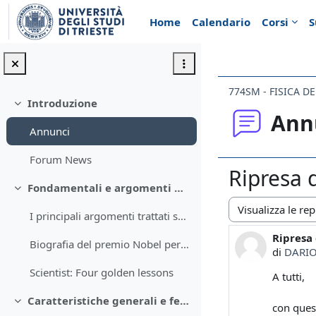
Vai al contenuto principale
Home
Calendario
Corsi
S
774SM - FISICA D
Introduzione
Minimizza
Ann
Annunci
Forum News
Ripresa d
Fondamentali e argomenti del corso
Minimizza
I principali argomenti trattati sono: Caratter...
Modalità visualiz
Ripresa 
Numero d
Biografia del premio Nobel per la fisica Steven Weinberg
di
DARIO
Scientist: Four golden lessons
A tutti,
Caratteristiche generali e fenomenologia dell'atmosfera terrestre
Minimizza
con ques