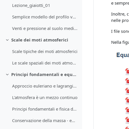
e sempre
Lezione_giaiotti_01
Inoltre, 
Semplice modello del profilo verticale della temperatura atmosferica
nelle pro
Venti e pressione al suolo medi mensili
I file son
Scale dei moti atmosferici
Nella fig
Minimizza
Scale tipiche dei moti atmosferici
Le scale spaziali dei moti atmosferici
Principi fondamentali e equazioni di conservazione
Minimizza
Approccio euleriano e lagrangiano
L'atmosfera è un mezzo continuo
Principi fondamentali e fisica dell'atmosfera
Conservazione della massa - equazione di continuità