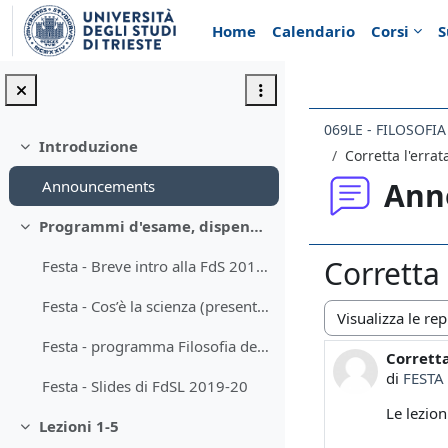
Vai al contenuto principale
Home
Calendario
Corsi
S
069LE - FILOSOFI
Introduzione
Minimizza
Corretta l'erra
Ann
Announcements
Programmi d'esame, dispensa e materiali didattici
Minimizza
Corretta 
Festa - Breve intro alla FdS 2019-20
Festa - Cos’è la scienza (presentazione)
Modalità visualiz
Festa - programma Filosofia della scienza e logica 2019-20
Corretta
Numero d
di
FESTA
Festa - Slides di FdSL 2019-20
Le lezion
Lezioni 1-5
Minimizza