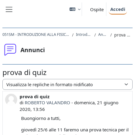
Vai al contenuto principale
Accedi
Ospite
Pannello laterale
051SM - INTRODUZIONE ALLA FISICA TEORICA 2019
Introduzione
Annunci
prova di quiz
Annunci
prova di quiz
Modalità visualizzazione
prova di quiz
Numero di risposte: 0
di
ROBERTO VALANDRO
-
domenica, 21 giugno
2020, 13:56
Buongiorno a tutti,
giovedì 25/6 alle 11 faremo una prova tecnica per il