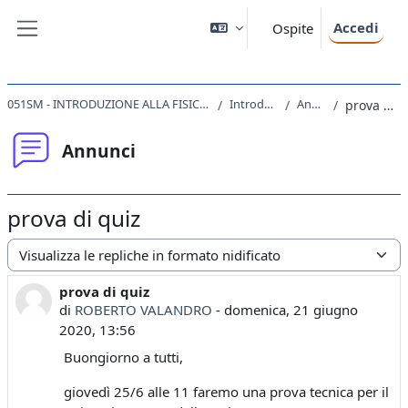
Vai al contenuto principale
Accedi
Ospite
Pannello laterale
051SM - INTRODUZIONE ALLA FISICA TEORICA 2019
Introduzione
Annunci
prova di quiz
Annunci
prova di quiz
Modalità visualizzazione
prova di quiz
Numero di risposte: 0
di
ROBERTO VALANDRO
-
domenica, 21 giugno
2020, 13:56
Buongiorno a tutti,
giovedì 25/6 alle 11 faremo una prova tecnica per il