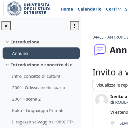
Vai al contenuto principale
Home
Calendario
Corsi
S
044LE - ANTROPO
Introduzione
Minimizza
Ann
Annunci
Introduzione e concetto di cultura
Minimizza
Invito a
Intro_concetto di cultura
2001- Odissea nello spazio
Modalità visualiz
Invito 
Numero d
2001 - scena 2
di
ROBER
Koko - Linguaggio Primati
Vi estend
Il ragazzo selvaggio (1969) F.Truffaut
SEMI