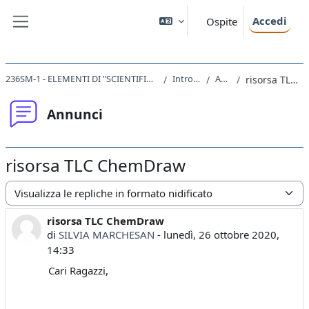
Vai al contenuto principale
Accedi
Ospite
Pannello laterale
236SM-1 - ELEMENTI DI "SCIENTIFIC WRITING" MODULO A 2020
Introduzione
Annunci
risorsa TLC ChemDraw
Annunci
risorsa TLC ChemDraw
Modalità visualizzazione
risorsa TLC ChemDraw
Numero di risposte: 0
di
SILVIA MARCHESAN
-
lunedì, 26 ottobre 2020,
14:33
Cari Ragazzi,