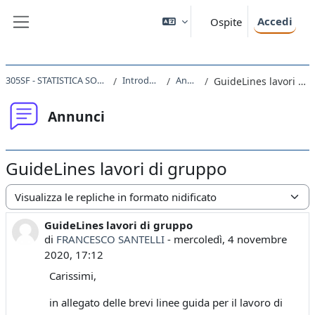
Vai al contenuto principale
Accedi
Ospite
Pannello laterale
305SF - STATISTICA SOCIALE 2020
Introduzione
Annunci
GuideLines lavori di gruppo
Annunci
GuideLines lavori di gruppo
Modalità visualizzazione
GuideLines lavori di gruppo
Numero di risposte: 0
di
FRANCESCO SANTELLI
-
mercoledì, 4 novembre
2020, 17:12
Carissimi,
in allegato delle brevi linee guida per il lavoro di